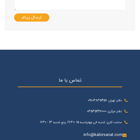
ارسال پیام
تماس با ما
دفتر تهران: 09103835456
دفتر مرکزی: 03535426000
ساعت کاری: شنبه الی چهارشنبه 15 -7:30/ پنج شنبه 13 - 7:30
info@kabirsanat.com