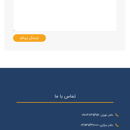
ارسال پیام
تماس با ما
دفتر تهران: 09103835456
دفتر مرکزی: 03535426000