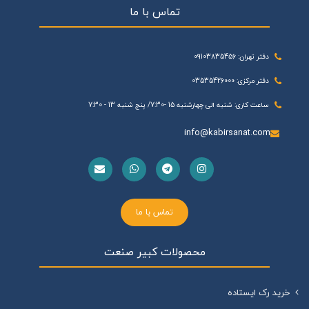
تماس با ما
دفتر تهران: 09103835456
دفتر مرکزی: 03535426000
ساعت کاری: شنبه الی چهارشنبه 15 -7:30/ پنج شنبه 13 - 7:30
info@kabirsanat.com
تماس با ما
محصولات کبیر صنعت
خرید رک ایستاده