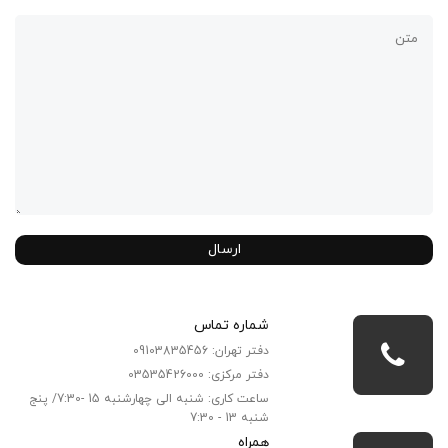
ارسال
شماره تماس
دفتر تهران: 09103835456
دفتر مرکزی: 03535426000
ساعت کاری: شنبه الی چهارشنبه 15 -7:30/ پنج
شنبه 13 - 7:30
همراه