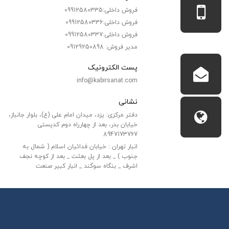
فروش داخلی:09912580335
فروش داخلی:09912580336
فروش داخلی:09912580337
مدیر فروش: 09129250898
پست الکترونیک
info@kabirsanat.com
نشانی
دفتر مرکزی: یزد، میدان امام علی (ع)، بلوار جانباز،
خیابان بدر، بعد از چهارراه دوم کدپستی
8947173767
انبار تهران : خیابان فدائیان اسلام ( شمال به
جنوب ) _ بعد از پل بعثت _ بعد از کوچه نجف
اشرف _ بنگاه سوگند _ انبار کبیر صنعت