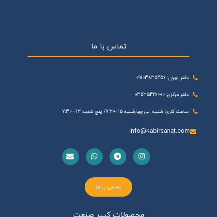
تماس با ما
دفتر تهران: 09103835456
دفتر مرکزی: 03535426000
ساعت کاری: شنبه الی چهارشنبه 15 -7:30/ پنج شنبه 13 - 7:30
info@kabirsanat.com
تماس با ما
محصولات کبیر صنعت