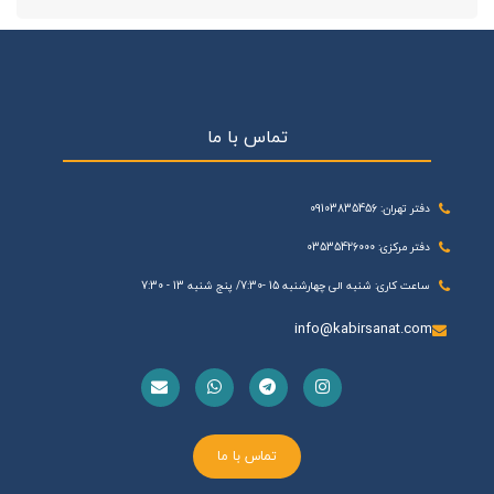
تماس با ما
دفتر تهران: 09103835456
دفتر مرکزی: 03535426000
ساعت کاری: شنبه الی چهارشنبه 15 -7:30/ پنج شنبه 13 - 7:30
info@kabirsanat.com
تماس با ما