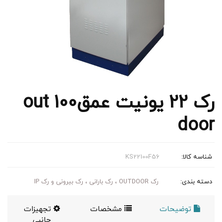
رک 22 یونیت عمق100 out
door
شناسه کالا:
KS22100F56
دسته بندی:
رک OUTDOOR ، رک بارانی ، رک بیرونی و رک IP
توضیحات
مشخصات
تجهیزات
جانبی