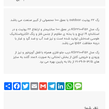
رک 22 یونیت outdoor با عمق 100 محصولی از کبیر صنعت می باشد.
رک مدل KS22100F56 در عمق 100 سانتیمتر و ارتفاع 22 یونیت و در
استاندارد 19 اینچ و با بدنه ی مقاوم از جنس فلز و رنگ الکترواستاتیک
طوسی ضدخش تولید شده است و نیز ضد آب و ضد گرد و غبار با
درجه حفاظت ip56 می باشد.
رک مدل KS22100F56 درب جلو فلزی همراه با قفل آویزخور و نیز از
ورودی و خروجی کابل از بخش تحتانی به صورت 8عدد گلند به سایز
های 13/5-16-29-21 از بالا به پایین بهره می برد.
Share
Facebook
Twitter
Email
Gmail
Telegram
LinkedIn
WhatsApp
Message
نظر شما: