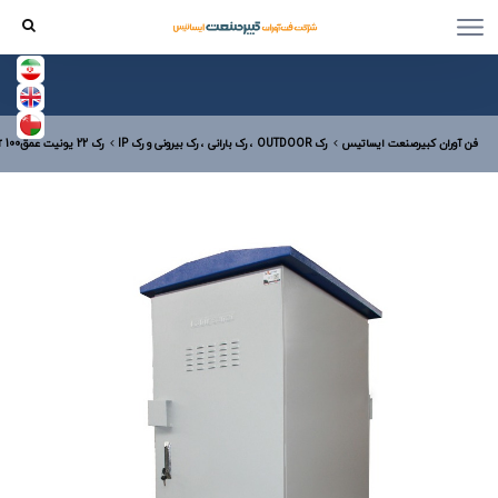
فن آوران کبیرصنعت ایساتیس
رک OUTDOOR ، رک بارانی ، رک بیرونی و رک IP
رک 22 یونیت عمق100 out door