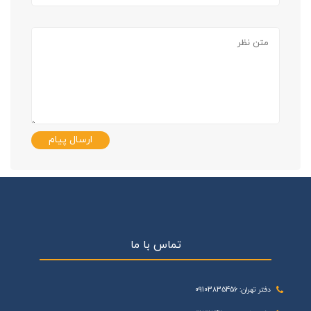
ارسال پیام
تماس با ما
دفتر تهران: 09103835456