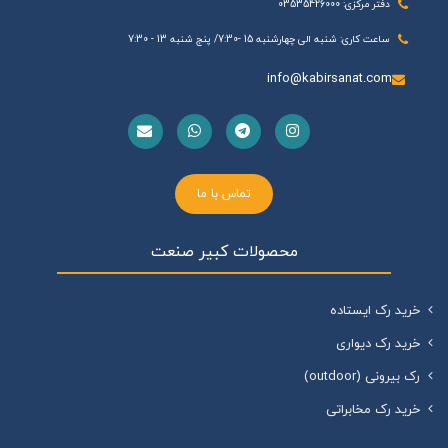
دفتر مرکزی: 03535426000
ساعت کاری: شنبه الی چهارشنبه 15 -7:30/ پنج شنبه 13 - 7:30
info@kabirsanat.com
تماس با ما
محصولات کبیر صنعت
خرید رک ایستاده
خرید رک دیواری
رک بیرونی (outdoor)
خرید رک مخابراتی