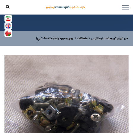
فن آوران کبیرصنعت ایساتیس
متعلقات
پيچ و مهره رك (بسته 50 تايي)