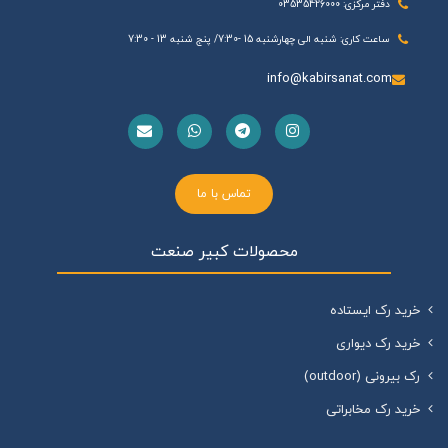
دفتر مرکزی: 03535426000
ساعت کاری: شنبه الی چهارشنبه 15 -7:30/ پنج شنبه 13 - 7:30
info@kabirsanat.com
تماس با ما
محصولات کبیر صنعت
خرید رک ایستاده
خرید رک دیواری
رک بیرونی (outdoor)
خرید رک مخابراتی