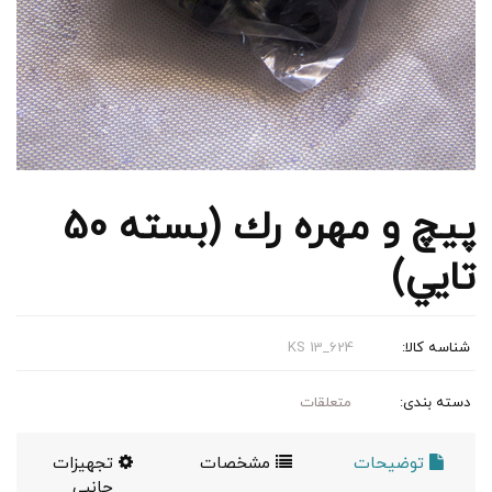
پيچ و مهره رك (بسته 50
تايي)
شناسه کالا:
KS 13_624
دسته بندی:
متعلقات
توضیحات
مشخصات
تجهیزات
جانبی