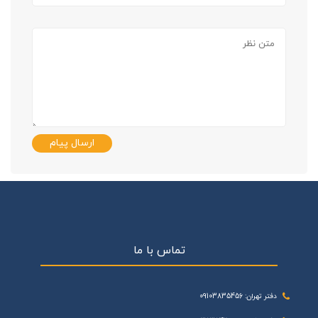
ارسال پیام
تماس با ما
دفتر تهران: 09103835456