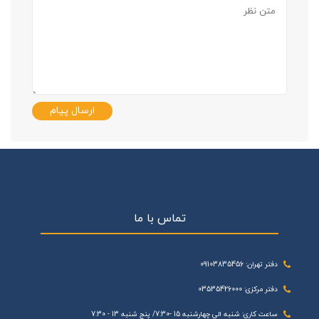
ارسال پیام
تماس با ما
دفتر تهران: 09103835456
دفتر مرکزی: 03535426000
ساعت کاری: شنبه الی چهارشنبه 15 -7:30/ پنج شنبه 13 - 7:30