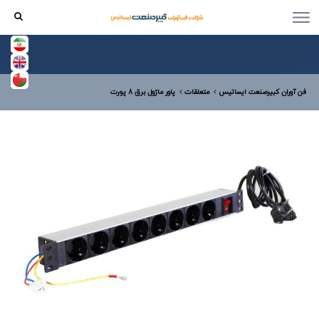
فن آوران کبیرصنعت ایساتیس
متعلقات
پاور ماژول برق 8 پورت