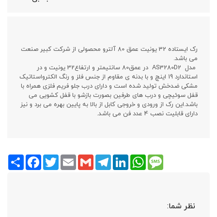
رک ایستاده 32 یونیت عمق 80 آلترو محصولی از شرکت کبیر صنعت
می باشد.
مدل AS3280D2 در عمق80 سانتیمتر و ارتفاع32 یونیت و در
استاندارد 19 اینچ و با بدنه ی مقاوم از جنس فلز و رنگ الکترواستاتیک
مشکی ضدخش تولید شده است و دارای درب جلو فریم فلزی همراه با
قفل سوئیچی و درب های طرفین بصورت بازشو با قفل کشویی می
باشد.این رک از ورودی و خروجی کابل از بالا به پایین بهره می برد و نیز
دارای قابلیت نصب 4 عدد فن می باشد.
Share
Facebook
Twitter
Email
Gmail
Telegram
LinkedIn
WhatsApp
Message
نظر شما: