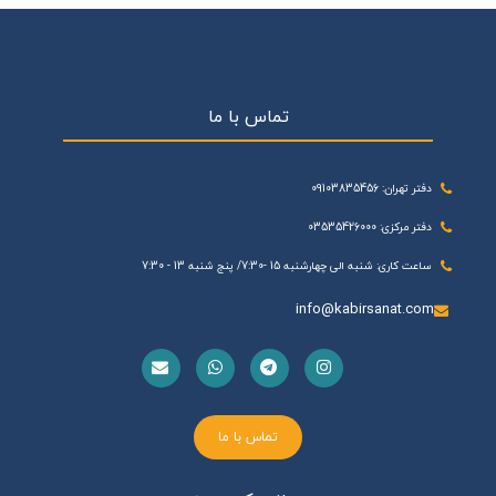
تماس با ما
دفتر تهران: 09103835456
دفتر مرکزی: 03535426000
ساعت کاری: شنبه الی چهارشنبه 15 -7:30/ پنج شنبه 13 - 7:30
info@kabirsanat.com
تماس با ما