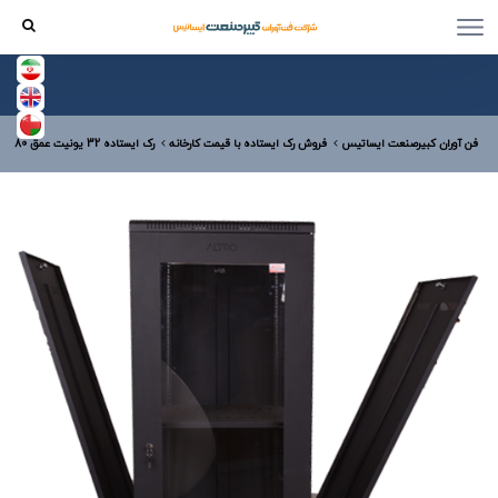
فن آوران کبیرصنعت ایساتیس
فروش رک ایستاده با قیمت کارخانه
رک ایستاده 32 یونیت عمق 80