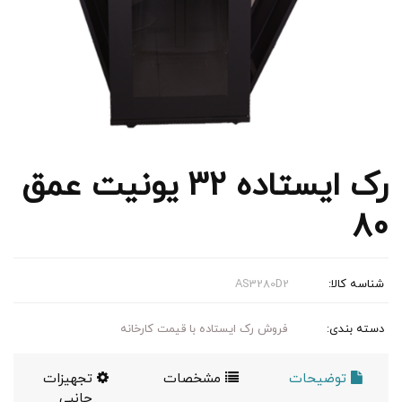
رک ایستاده 32 یونیت عمق
80
شناسه کالا:
AS3280D2
دسته بندی:
فروش رک ایستاده با قیمت کارخانه
توضیحات
مشخصات
تجهیزات
جانبی