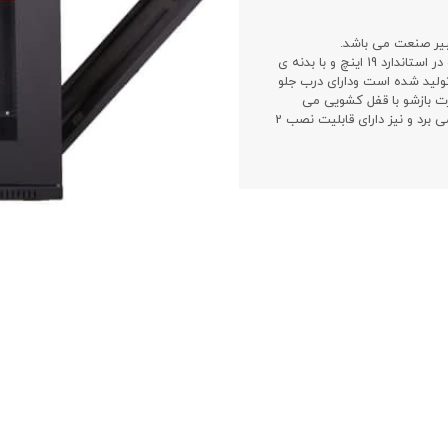
مدل AS1260D2 در عمق60 سانتیمتر و ارتفاع12 یونیت و در استاندارد 19 اینچ و با بدنه ی
لید شده است ودارای درب جلو
ت بازشو با قفل کشویی می
باشد.این رک از ورودی و خروجی کابل از بالا به پایین بهره می برد و نیز دارای قابلیت نصب 2