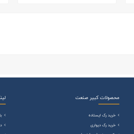
محصولات کبیر صنعت
لین
خرید رک ایستاده
ب
خرید رک دیواری
د