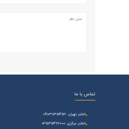
تماس با ما
دفتر تهران: 09103835456
دفتر مرکزی: 03535426000