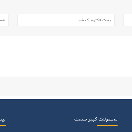
محصولات کبیر صنعت
لین