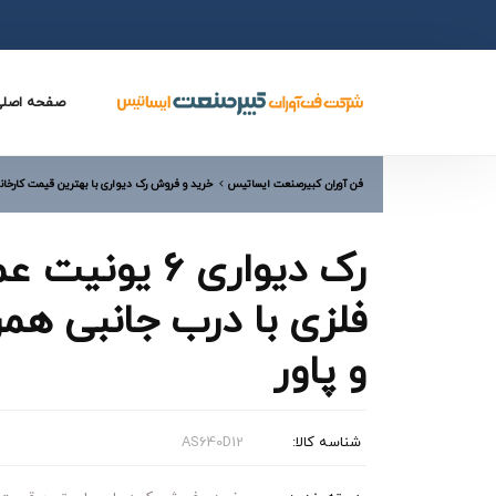
صفحه اصل
فن آوران کبیرصنعت ایساتیس
خرید و فروش رک دیواری با بهترین قیمت کارخان
فلزی با درب جانبی همر
و پاور
شناسه کالا:
AS640D12