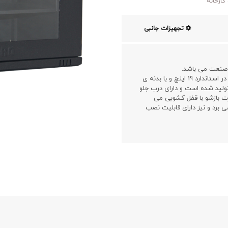
کارخانه
تجهیزات جانبی
مدل AS640D12 در عمق40 سانتیمتر و ارتفاع6 یونیت و در استاندارد 19 اینچ و با بدنه ی
لید شده است و دارای درب جلو
ت بازشو با قفل کشویی می
می برد و نیز دارای قابلیت نصب