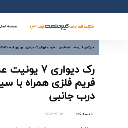
صفحه اصل
فن آوران کبیرصنعت ایساتیس
خرید و فروش رک دیواری با بهترین قیمت کارخان
فریم فلزی همراه با سی
درب جانبی
شناسه کالا:
AS745BC2