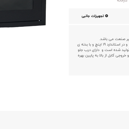
کارخانه
تجهیزات جانبی
مدل AS745BC2 در عمق45 سانتیمتر و ارتفاع7 یونیت و در استاندارد 19 اینچ و با بدنه ی
لید شده است و دارای درب جلو
روجی کابل از بالا به پایین بهره