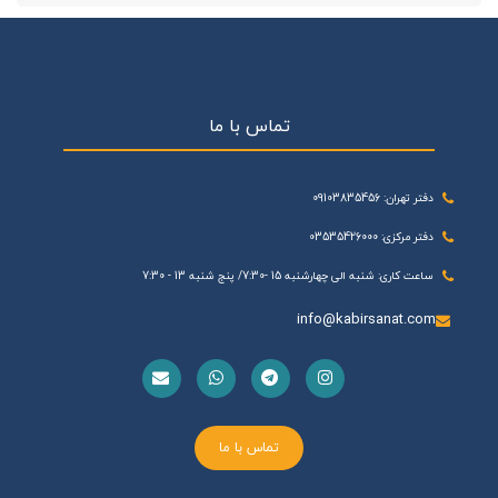
تماس با ما
دفتر تهران: 09103835456
دفتر مرکزی: 03535426000
ساعت کاری: شنبه الی چهارشنبه 15 -7:30/ پنج شنبه 13 - 7:30
info@kabirsanat.com
تماس با ما