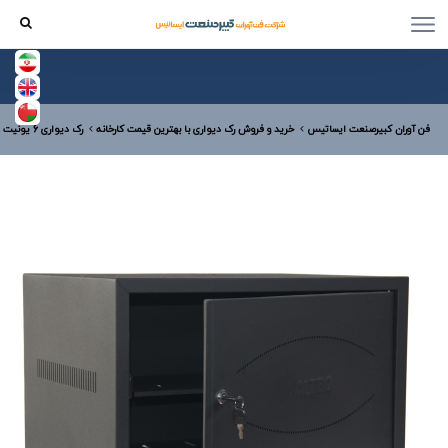
فن آوران کبیرصنعت ایساتیس
خرید و فروش رک دیواری با بهترین قیمت کارخانه
رک دیواری 6 یونیت عمق 40 درب فلزی همراه با سینی بدون درب جانبی