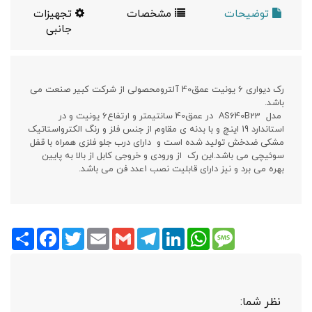
توضیحات
مشخصات
تجهیزات
جانبی
رک دیواری 6 یونیت عمق40 آلترومحصولی از شرکت کبیر صنعت می
باشد.
مدل AS640B23 در عمق40 سانتیمتر و ارتفاع6 یونیت و در
استاندارد 19 اینچ و با بدنه ی مقاوم از جنس فلز و رنگ الکترواستاتیک
مشکی ضدخش تولید شده است و دارای درب جلو فلزی همراه با قفل
سوئیچی می باشد.این رک از ورودی و خروجی کابل از بالا به پایین
بهره می برد و نیز دارای قابلیت نصب 1عدد فن می باشد.
Share
Facebook
Twitter
Email
Gmail
Telegram
LinkedIn
WhatsApp
Message
نظر شما: