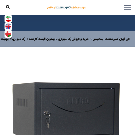
فن آوران کبیرصنعت ایساتیس
خرید و فروش رک دیواری با بهترین قیمت کارخانه
رک دیواری 4 یونیت با عمق 36 درب فلزی