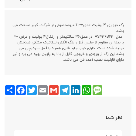
رک دیواری 4 یونیت عمق36 آلترومحصولی از شرکت کبیر صنعت می
باشد.
مدل AS436B23 در عمق36 سانتیمتر و ارتفاع4 یونیت و عرض 40
با بدنه ی مقاوم از جنس فلز و رنگ الکترواستاتیک مشکی ضدخش
تولید شده است دارای درب جلو فلزی همراه با قفل سوئیچی می
باشد.این رک از ورودی و خروجی کابل از بالا به پایین بهره می برد و نیز
دارای قابلیت نصب 1عدد فن می باشد.
Share
Facebook
Twitter
Email
Gmail
Telegram
LinkedIn
WhatsApp
Message
نظر شما: