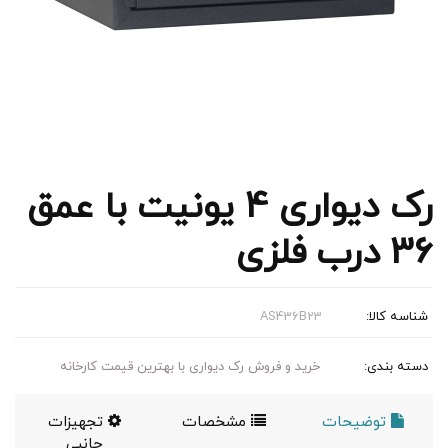
رک دیواری 4 یونیت با عمق
36 درب فلزی
شناسه کالا:
AS436B23
دسته بندی:
خرید و فروش رک دیواری با بهترین قیمت کارخانه
توضیحات
مشخصات
تجهیزات
جانبی