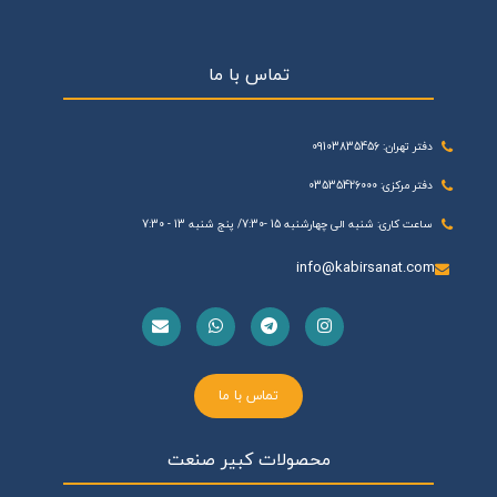
تماس با ما
دفتر تهران: 09103835456
دفتر مرکزی: 03535426000
ساعت کاری: شنبه الی چهارشنبه 15 -7:30/ پنج شنبه 13 - 7:30
info@kabirsanat.com
تماس با ما
محصولات کبیر صنعت