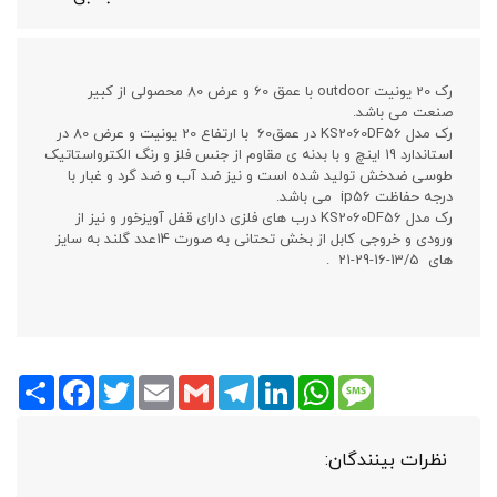
رک 20 یونیت outdoor با عمق 60 و عرض 80 محصولی از کبیر
صنعت می باشد.
رک مدل KS2060DF56 در عمق60 با ارتفاع 20 یونیت و عرض 80 در
استاندارد 19 اینچ و با بدنه ی مقاوم از جنس فلز و رنگ الکترواستاتیک
طوسی ضدخش تولید شده است و نیز ضد آب و ضد گرد و غبار با
درجه حفاظت ip56 می باشد.
رک مدل KS2060DF56 درب های فلزی دارای قفل آویزخور و نیز از
ورودی و خروجی کابل از بخش تحتانی به صورت 14عدد گلند به سایز
های 13/5-16-29-21 .
Share
Facebook
Twitter
Email
Gmail
Telegram
LinkedIn
WhatsApp
Message
نظرات بینندگان: