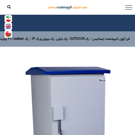
فن آوران کبیرصنعت ایساتیس
رک OUTDOOR ، رک بارانی ، رک بیرونی و رک IP
رک outdoor ا 20 یونیت با عمق 60 و عرض 80