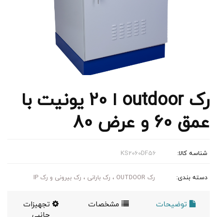
رک outdoor ا 20 یونیت با
عمق 60 و عرض 80
شناسه کالا:
KS2060DF56
دسته بندی:
رک OUTDOOR ، رک بارانی ، رک بیرونی و رک IP
توضیحات
مشخصات
تجهیزات
جانبی