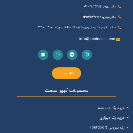
دفتر تهران: 09103835456
دفتر مرکزی: 03535426000
ساعت کاری: شنبه الی چهارشنبه 15 -7:30/ پنج شنبه 13 - 7:30
info@kabirsanat.com
تماس با ما
محصولات کبیر صنعت
خرید رک ایستاده
خرید رک دیواری
رک بیرونی (outdoor)