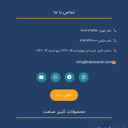
تماس با ما
دفتر تهران: 09103835456
دفتر مرکزی: 03535426000
ساعت کاری: شنبه الی چهارشنبه 15 -7:30/ پنج شنبه 13 - 7:30
info@kabirsanat.com
تماس با ما
محصولات کبیر صنعت