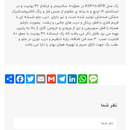
رک مدل KS4280DFB در عمق80 سانتیمتر و ارتفاع 42 یونیت و در
استاندارد 19 اینچ و با بدنه ی مقاوم از جنس فلز و رنگ الکترواستاتیک
مشکی ضدخش تولید شده است و نیز دارای درب جلو شیشه ای با
فریم فلزی با قفل ریتال و درب های جانبی و پشت بصورت بازشو
همراه با قفل سوییچی و نیز از ورودی و خروجی کابل از بالا به پایین
بهره می برد ،قابل ذکر می باشد که رک ایستاده 42 یونیت با عمق 80
قابلیت نصب 3 عدد فن اضافه، پایه تنظیم و درب توری در جلو و
عقب رک جهت اتاق سرور و تهویه هوای بهتر را دارا می باشد.
Share
Facebook
Twitter
Email
Gmail
Telegram
LinkedIn
WhatsApp
Message
نظر شما: