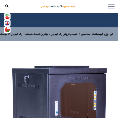
فن آوران کبیرصنعت ایساتیس
خرید و فروش رک دیواری با بهترین قیمت کارخانه
رک دیواری 12 یونیت عمق 60دیواری