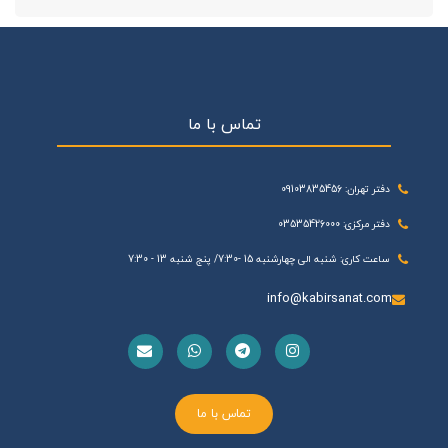
تماس با ما
دفتر تهران: 09103835456
دفتر مرکزی: 03535426000
ساعت کاری: شنبه الی چهارشنبه 15 -7:30/ پنج شنبه 13 - 7:30
info@kabirsanat.com
تماس با ما