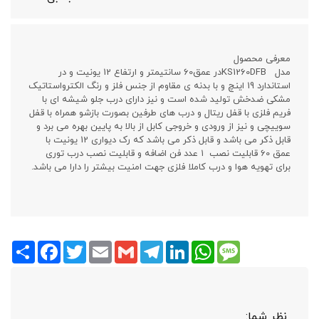
معرفی محصول
مدل KS1260DFBدر عمق60 سانتیمتر و ارتفاع 12 یونیت و در
استاندارد 19 اینچ و با بدنه ی مقاوم از جنس فلز و رنگ الکترواستاتیک
مشکی ضدخش تولید شده است و نیز دارای درب جلو شیشه ای با
فریم فلزی با قفل ریتال و درب های طرفین بصورت بازشو همراه با قفل
سوییچی و نیز از ورودی و خروجی کابل از بالا به پایین بهره می برد و
قابل ذکر می باشد و قابل ذکر می باشد که رک دیواری 12 یونیت با
عمق 60 قابلیت نصب ۱ عدد فن اضافه و قابلیت نصب درب توری
برای تهویه هوا و درب کاملا فلزی جهت امنیت بیشتر را دارا می باشد.
Share
Facebook
Twitter
Email
Gmail
Telegram
LinkedIn
WhatsApp
Message
نظر شما: