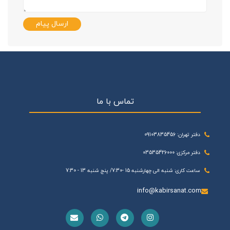
ارسال پیام
تماس با ما
دفتر تهران: 09103835456
دفتر مرکزی: 03535426000
ساعت کاری: شنبه الی چهارشنبه 15 -7:30/ پنج شنبه 13 - 7:30
info@kabirsanat.com