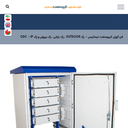
فن آوران کبیرصنعت ایساتیس
رک OUTDOOR ، رک بارانی ، رک بیرونی و رک IP
ODC