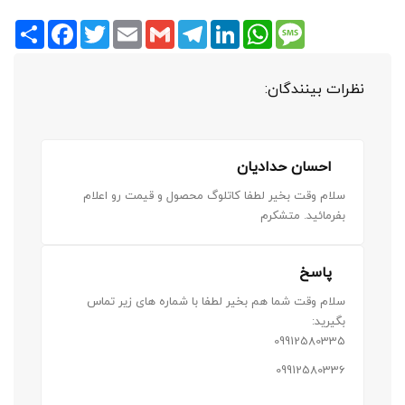
Share
Facebook
Twitter
Email
Gmail
Telegram
LinkedIn
WhatsApp
Message
نظرات بینندگان:
احسان حدادیان
سلام وقت بخیر لطفا کاتلوگ محصول و قیمت رو اعلام
بفرمائید. متشکرم
پاسخ
سلام وقت شما هم بخیر لطفا با شماره های زیر تماس
بگیرید:
09912580335
09912580336