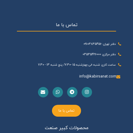
تماس با ما
دفتر تهران: 09103835456
دفتر مرکزی: 03535426000
ساعت کاری: شنبه الی چهارشنبه 15 -7:30/ پنج شنبه 13 - 7:30
info@kabirsanat.com
تماس با ما
محصولات کبیر صنعت