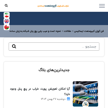
فن آوران کبیرصنعت ایساتیس
مقالات
نحوه تست و عیب یابی پچ پنل شبکه به زبان ساده
جدیدترین‌های بلاگ
آیا امکان تعویض پورت خراب در پچ پنل وجود
دارد؟
دوشنبه 27 بهمن 1404