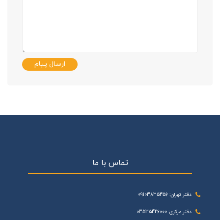
ارسال پیام
تماس با ما
دفتر تهران: 09103835456
دفتر مرکزی: 03535426000