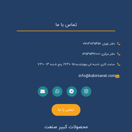
تماس با ما
دفتر تهران: 09103835456
دفتر مرکزی: 03535426000
ساعت کاری: شنبه الی چهارشنبه 15 -7:30/ پنج شنبه 13 - 7:30
info@kabirsanat.com
تماس با ما
محصولات کبیر صنعت