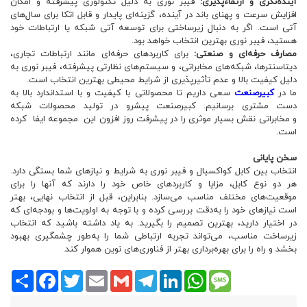
آینده‌نگری و ارتقاءپذیری:
فیبر نوری به دلیل تکنولوژی پیشرفته و امکان
افزایش سرعت و پهنای باند در آینده، گزینه‌ای پایدار و قابل اتکا برای سال‌های
آتی است. اگر به دنبال زیرساختی برای توسعه آتی شبکه یا ارتباطات خود
هستید، فیبر نوری بهترین انتخاب خواهد بود.
مصارف حرفه‌ای و صنعتی:
برای کاربردهای حرفه‌ای مانند ارتباطات تجاری،
دیتاسنترها، شبکه‌های مخابراتی، و سیستم‌های نظارتی پیشرفته، فیبر نوری به
دلیل کیفیت بالا و عدم تأثیرپذیری از شرایط محیطی بهترین انتخاب است.
ما در
کبیرصنعت
سعی داریم تا محصولاتی با کیفیت و با استداندارد بالا به
دست مشتری برسانیم. کبیرصنعت پیشرو در تولید محصولات شبکه
و مخابراتی نقش بسیار موثری را در پیشرفت روز افزون این مجموعه ایفا کرده
است.
سخن پایانی
انتخاب بین کابل کواکسیال و فیبر نوری به شرایط و نیازهای شما بستگی دارد.
هر دو نوع کابل، مزایا و کاربردهای خاص خود را دارند که آنها را برای
موقعیت‌های مختلف مناسب می‌سازد. بنابراین، قبل از انتخاب نهایی، بهتر
است نیازهای خود را به‌دقت بررسی کرده و با توجه به اولویت‌ها و بودجه‌ای که
در اختیار دارید، بهترین تصمیم را بگیرید. به یاد داشته باشید که انتخاب
زیرساخت مناسب، می‌تواند تجربه ارتباطی شما را به‌طور چشمگیری بهبود
بخشد و راه را برای بهره‌برداری بهتر از فناوری‌های نوین هموار کند.
Share
Facebook
Twitter
Email
Gmail
Telegram
LinkedIn
WhatsApp
Message