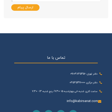
ارسال پیام
تماس با ما
دفتر تهران: 09103835456
دفتر مرکزی: 03535426000
ساعت کاری: شنبه الی چهارشنبه 15 -7:30/ پنج شنبه 13 - 7:30
info@kabirsanat.com