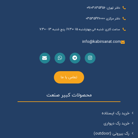
دفتر تهران: 09103835456
دفتر مرکزی: 03535426000
ساعت کاری: شنبه الی چهارشنبه 15 -7:30/ پنج شنبه 13 - 7:30
info@kabirsanat.com
تماس با ما
محصولات کبیر صنعت
خرید رک ایستاده
خرید رک دیواری
رک بیرونی (outdoor)