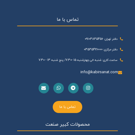
تماس با ما
دفتر تهران: 09103835456
دفتر مرکزی: 03535426000
ساعت کاری: شنبه الی چهارشنبه 15 -7:30/ پنج شنبه 13 - 7:30
info@kabirsanat.com
تماس با ما
محصولات کبیر صنعت