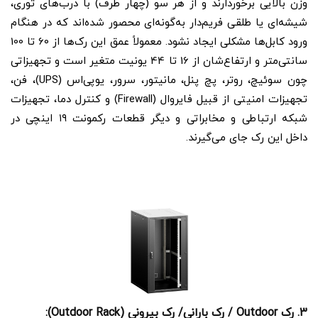
وزن بالایی برخوردارند و از هر سو (چهار طرف) با درب‌های توری،
شیشه‌ای یا طلقی فریم‌دار به‌گونه‌ای محصور شده‌اند که در هنگام
ورود کابل‌ها مشکلی ایجاد نشود. معمولاً عمق این رک‌ها از 60 تا 100
سانتی‌متر و ارتفاع‌شان از 16 تا 44 یونیت متغیر است و تجهیزاتی
چون سوئیچ، روتر، پچ پنل، مانیتور، سرور، یو‌پی‌اس (UPS)، فن،
تجهیزات امنیتی از قبیل فایروال (Firewall) و کنترل دما، تجهیزات
شبکه ارتباطی و مخابراتی و دیگر قطعات رکمونت ۱۹ اینچی در
داخل این رک جای می‌گیرند.
3. رک Outdoor / رک بارانی/ رک بیرونی (Outdoor Rack):