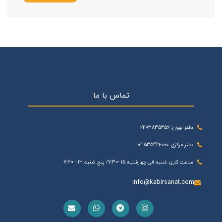
تماس با ما
دفتر تهران: 09103835456
دفتر مرکزی: 03535426000
ساعت کاری: شنبه الی چهارشنبه 15 -7:30/ پنج شنبه 13 - 7:30
info@kabirsanat.com