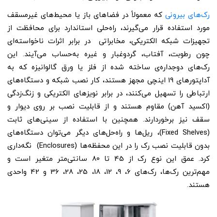
رک‌های بیرونی
که معمولاً در فضاهای باز یا محیط‌های غیرمسقف
مورد استفاده قرار می‌گیرند، راه‌حلی استاندارد برای محافظت از
تجهیزات شبکه الکتریکی، مخابراتی در برابر اثرات ناخواسته‌ای
چون رطوبت، آفتاب، گردو‌غبار و غیره به‌حساب می‌آیند. این
رک‌های دوجداره‌ی ساخته‌ شده از فلز یا ورق گالوانیزه که به
آداپتورهای 19 اینچی مجهز هستند، کار نصب شبکه و دستگاه‌های
ارتباطی را تسهیل می‌کنند، در برابر نویزهای الکتریکی و زنگ‌زدگی
(اکسید آهن) مقاوم هستند و از قابلیت نصب بر روی دیوار و
سقف نیز برخوردارند. همچنین با استفاده از سینی‌های ثابت
(Fixed Shelves)، ریل‌ها و راه‌حل‌های دیگر می‌توان دستگاه‌های
بدون قابلیت نصب رک را در این محفظه‌ها (Enclosures) نگه‌داری
کرد. عمق این نوع رک از 45 تا 80 سانتی‌متر متغیر است و
مهم‌ترین رک‌ها، رک‌های 6، 9، 12، 18، 25، 28، 36 و 42 واحدی
هستند.