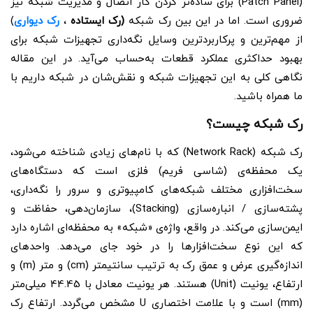
(Patch Panel) برای ساده‌تر کردن کار اتصال و مدیریت شبکه نیز
ضروری است. اما در این بین رک شبکه
(رک ایستاده
،
رک دیواری
)
از مهم‌ترین و پرکاربردترین وسایل نگه‌داری تجهیزات شبکه برای
بهبود حداکثری عملکرد قطعات به‌حساب می‌آید. در این مقاله
نگاهی کلی به این تجهیزات شبکه و نقش‌شان در شبکه داریم با
ما همراه باشید.
رک شبکه چیست؟
رک شبکه (Network Rack) که با نام‌های زیادی شناخته می‌شود،
یک محفظه‌ی (شاسی فریم) فلزی است که دستگاه‌های
سخت‌افزاری مختلف شبکه‌های کامپیوتری و سرور را نگه‌داری،
پشته‌سازی / انباره‌سازی (Stacking)، سازمان‌دهی، حفاظت و
ایمن‌سازی می‌کند. در واقع، واژه‌ی «شبکه» به محفظه‌ای اشاره دارد
که این نوع سخت‌افزارها را در خود جای می‌دهد. واحد‌های
اندازه‌گیری عرض و عمق رک به ترتیب سانتیمتر (cm) و متر (m) و
ارتفاع، یونیت (Unit) هستند. هر یونیت معادل با 44.45 میلی‌متر
(mm) است و با علامت اختصاری U مشخص می‌گردد. ارتفاع رک