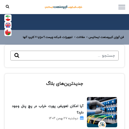
فن آوران کبیرصنعت ایساتیس
مقالات
تجهیزات شبکه چیست ؟ مزایا + کاربرد آنها
جدیدترین‌های بلاگ
آیا امکان تعویض پورت خراب در پچ پنل وجود
دارد؟
دوشنبه 27 بهمن 1404