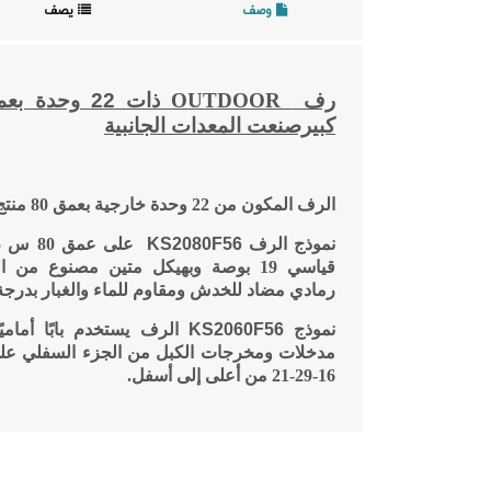
وصف
يصف
رف
OUTDOOR
ذات 22 وحد
كبيرصنعت المعدات الجانبية
الرف المكون من 22 وحدة خارجية بعمق 80 منتج من شركة كبير صنعت
نموذج الرف
KS2080F56
قياسي 19 بوصة وبهيكل متين مصنوع من
رمادي مضاد للخدش ومقاوم للماء والغبار بدرجة
نموذج
KS2060F56
الرف يستخدم بابًا أماميً
16-29-21 من أعلى إلى أسفل
.