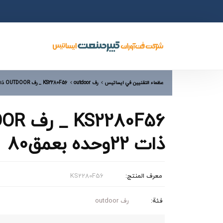
عظماء التقنيين في ایساتیس
رف outdoor
KS2280F56 _ رف OUTDOOR ذات 22وحده بعمق80
2280F56
ذات 22وحده بعمق80
معرف المنتج:
KS2280F56
فئة:
رف outdoor