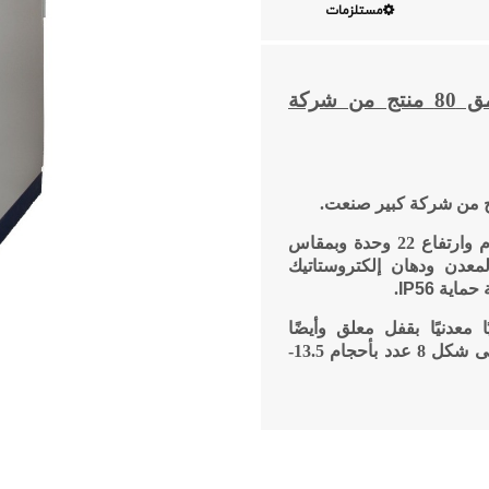
مستلزمات
ة بعمق 80 منتج من شركة
.
على عمق 80 س م وارتفاع 22 وحدة وبمقاس
 المعدن ودهان إلكتروستاتيك
 حماية
IP56
.
ا معدنيًا بقفل معلق وأيضًا
مدخلات ومخرجات الكبل من الجزء السفلي على شكل 8 عدد بأحجام 13.5-