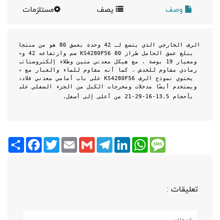
وصف
يصف
مستلزمات
الرف الخارجي الذي يتسع لـ 42 وحدة بعمق 80 هو من منتجات 
anat
يبلغ عمق الحامل طراز 
KS4280F56 80
 سم وارتفاعه 42 وحدة 
ومعيار 19 بوصة ، مع هيكل معدني متين وطلاء إلكتروستاتيكي 
رمادي مقاوم للخدش ، كما أنه مقاوم للماء والغبار مع حماية 
6
يحتوي نموذج الرف 
KS4280F56
 على باب أمامي معدني قلاده قفل 
ويستخدم أيضًا مدخلات ومخرجات الكبل من الجزء السفلي على شكل 8 عدد
بأحجام 13.5-16-29-21 من أعلى إلى أسفل.
Share
Facebook
Twitter
Email
Gmail
Telegram
LinkedIn
WhatsApp
Message
تعليقات :