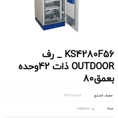
KS4280F56 _ رف
OUTDOOR ذات 42وحده
بعمق80
معرف المنتج:
KS4280F56
فئة:
رف outdoor