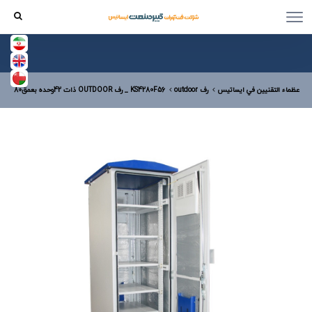
عظماء التقنيين في ایساتیس
رف outdoor
KS4280F56 _ رف OUTDOOR ذات 42وحده بعمق80