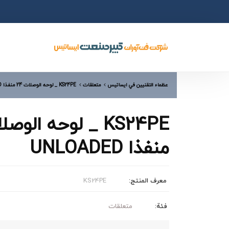
عظماء التقنيين في ایساتیس
متعلقات
KS24PE _ لوحه الوصلات 24 منفذا UNLOADED
منفذا UNLOADED
معرف المنتج:
KS24PE
فئة:
متعلقات