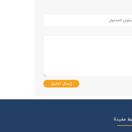
إرسال تعليق
بط مفيدة