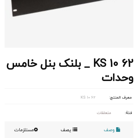
KS 10 62 _ بلنک بنل خامس
وحدات
معرف المنتج:
KS 10 62
فئة:
متعلقات
وصف
يصف
مستلزمات