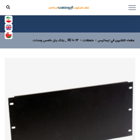
عظماء التقنيين في ایساتیس
متعلقات
KS 10 62 _ بلنک بنل خامس وحدات