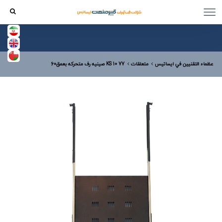
عظماء التقنيين في ایساتیس
متعلقات
KS 10 77 صینیه رف متحرکه بعمق60