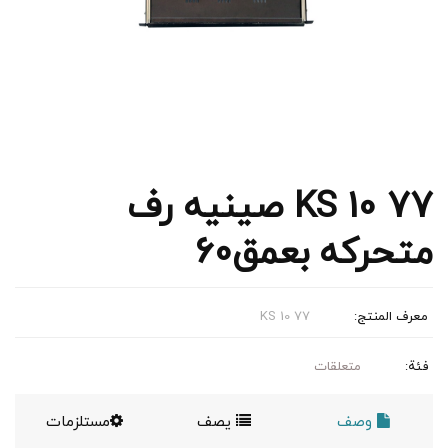
KS 10 77 صینیه رف
متحرکه بعمق60
معرف المنتج:
KS 10 77
فئة:
متعلقات
وصف
يصف
مستلزمات