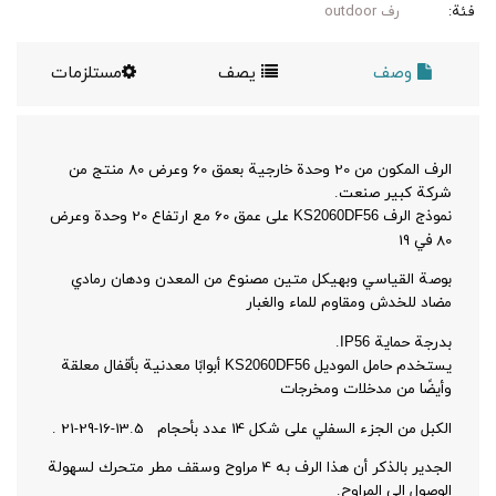
فئة:
رف outdoor
وصف
يصف
مستلزمات
الرف المكون من 20 وحدة خارجية بعمق 60 وعرض 80 منتج من
شركة كبير صنعت.
نموذج الرف
على عمق 60 مع ارتفاع 20 وحدة وعرض
KS2060DF56
80 في 19
بوصة القياسي وبهيكل متين مصنوع من المعدن ودهان رمادي
مضاد للخدش ومقاوم للماء والغبار
بدرجة حماية
.
IP56
يستخدم حامل الموديل
أبوابًا معدنية بأقفال معلقة
KS2060DF56
وأيضًا من مدخلات ومخرجات
الكبل من الجزء السفلي على شكل 14 عدد بأحجام 13.5-16-29-21 .
الجدير بالذكر أن هذا الرف به 4 مراوح وسقف مطر متحرك لسهولة
الوصول إلى المراوح.