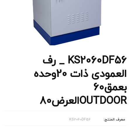
KS2060DF56 _ رف
العمودی ذات 20وحده
بعمق60
OUTDOORالعرض80
معرف المنتج:
KS2060DF56