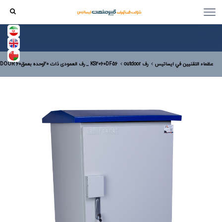
عظماء التقنيين في ایساتیس
رف outdoor
KS2060DF56 _ رف العمودی ذات 20وحده بعمق60 OUTDOORالعرض80