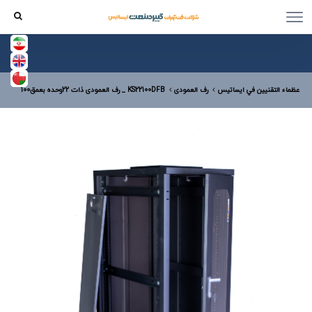
عظماء التقنيين في ایساتیس
رف العمودی
KS22100DFB _ رف العمودی ذات 22وحده بعمق100