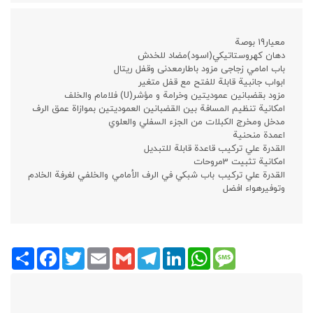
معيار19 بوصة
دهان كهروستاتيكي(اسود)مضاد للخدش
باب امامي زجاجی مزود باطارمعدنی وقفل ریتال
ابواب جانبیة قابلة للفتح مع قفل متغير
مزود بقضبانین عمودیتین وخرامة و مؤشر(U) فلامام والخلف
امکانیة تنظیم المسافة بین القضبانین العمودیتین بموازاة عمق الرف
مدخل ومخرج الكبلات من الجزء السفلي والعلوي
اعمدة منحنية
القدرة علي تركيب قاعدة قابلة للتبديل
امكانية تثبيت 3مروحات
القدرة علي تركيب باب شبكي في الرف الأمامي والخلفي لغرفة الخادم
وتوفيرهواء افضل
Share
Facebook
Twitter
Email
Gmail
Telegram
LinkedIn
WhatsApp
Message