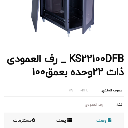
KS22100DFB _ رف العمودی
ذات 22وحده بعمق100
معرف المنتج:
KS22100DFB
فئة:
رف العمودی
وصف
يصف
مستلزمات