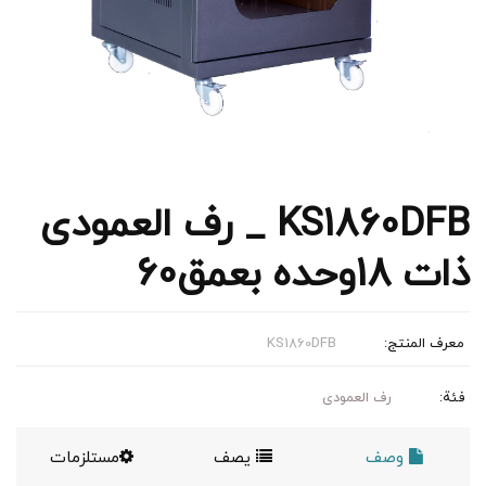
KS1860DFB _ رف العمودی
ذات 18وحده بعمق60
معرف المنتج:
KS1860DFB
فئة:
رف العمودی
وصف
يصف
مستلزمات