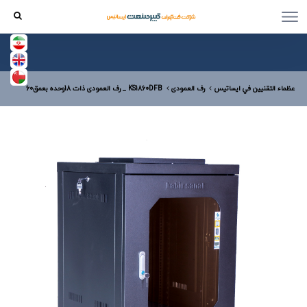
عظماء التقنيين في ایساتیس
رف العمودی
KS1860DFB _ رف العمودی ذات 18وحده بعمق60