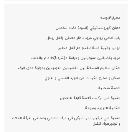
معيار19بوصة
دهان كهروستاتيكي (اسود) مضاد للخدش
باب امامي زجاجي مزود باطار معدنی وقفل ریتال
ابواب جانبیة قابلة للفتح مع قفل متغير
مزود بقضبانین عمودیتین وخرامة مؤشر(U)فلامام والخلف
امکان تنظیم المسافة بین القضبانین العودیتین بموازاة عمق الرف
مدخل و مخرج الکبلات من الجزء الفسلي والعلوي
اعمدة منحنية
القدرة علی ترکیب قاعدة قابلة للتعديل
امكانية التزوید بمروحة
القدرة علي تركيب باب شبكي في الرف الامامي والخلفي لغرفة الخادم
و توفيرهواء افضل