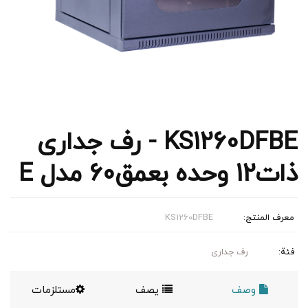
KS1260DFBE - رف جداری
ذات12 وحده بعمق60 مدل E
معرف المنتج:
KS1260DFBE
فئة:
رف جداری
وصف
يصف
مستلزمات