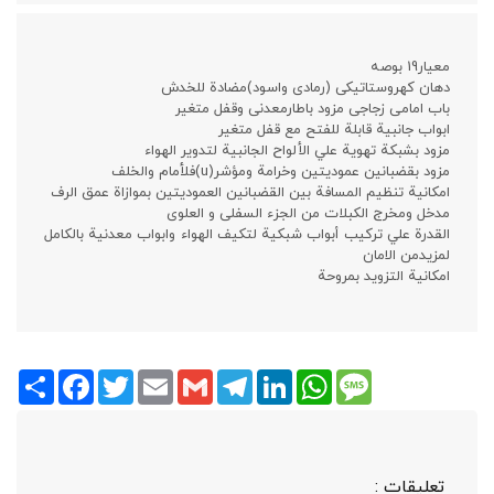
معیار19 بوصه
دهان کهروستاتیکی (رمادی واسود)مضادة للخدش
باب امامی زجاجی مزود باطارمعدنی وقفل متغیر
ابواب جانبیة قابلة للفتح مع قفل متغير
مزود بشبکة تهویة علي الألواح الجانبية لتدویر الهواء
مزود بقضبانین عمودیتین وخرامة ومؤشر(u)فلأمام والخلف
امكانية تنظیم المسافة بین القضبانین العمودیتین بموازاة عمق الرف
مدخل ومخرج الکبلات من الجزء السفلی و العلوی
القدرة علي تركيب أبواب شبكية لتكيف الهواء وابواب معدنیة بالکامل
لمزیدمن الامان
امکانیة التزوید بمروحة
Share
Facebook
Twitter
Email
Gmail
Telegram
LinkedIn
WhatsApp
Message
تعليقات :