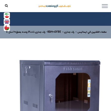
عظماء التقنيين في ایساتیس
رف جداری
KS1260DFBE - رف جداری ذات12 وحده بعمق60 مدل E