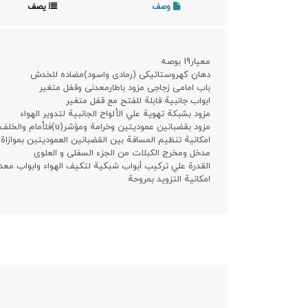
وصف
يصف
معیار19 بوصه
دهان کهروستاتیکی (رمادی واسود)مضاده للخدش
باب امامی زجاجی مزود باطارمعدنی وقفل متغیر
ابواب جانبیة قابلة للفتح مع قفل متغير
مزود بشبکة تهویة علي الألواح الجانبية لتدویر الهواء
مزود بقضبانین عمودیتین وخرامة ومؤشر(u)فلأمام والخلف
امكانية تنظیم المسافة بین القضبانین العمودیتین بموازاة
مدخل ومخرج الکبلات من الجزء السفلی و العلوی
القدرة علي تركيب أبواب شبكية لتكيف الهواء وابواب معدنی
امکانیة التزوید بمروحة