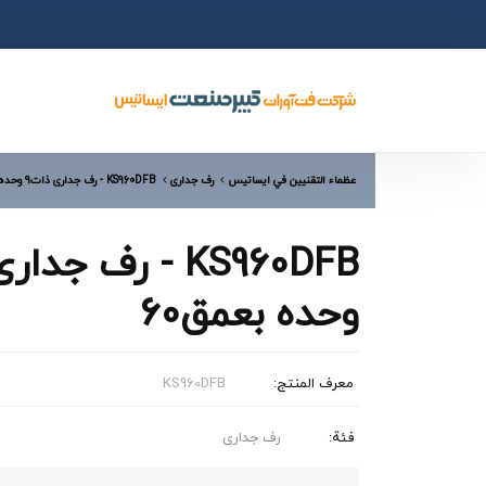
عظماء التقنيين في ایساتیس
رف جداری
KS960DFB - رف جداری ذات9 وحده بعمق60
وحده بعمق60
معرف المنتج:
KS960DFB
فئة:
رف جداری