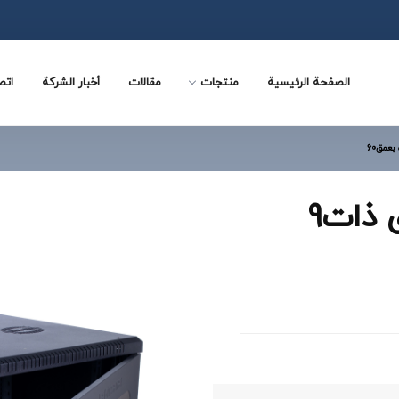
الصفحة الرئيسية
منتجات
مقالات
أخبار الشركة
اتص
KS960DFB - رف جداری ذات9