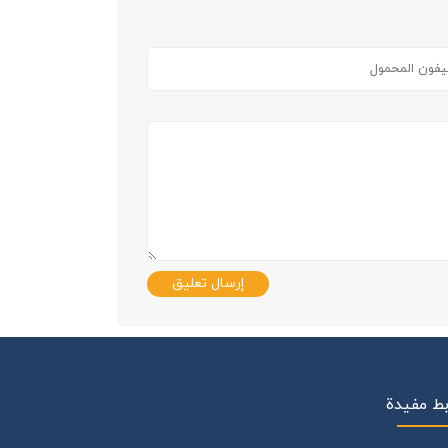
إرسال تعليق
بط مفيدة