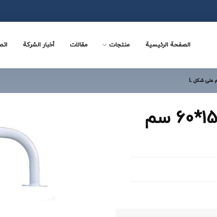
الصفحة الرئيسية
منتجات
مقالات
أخبار الشركة
اتص
B15060-قاعده براکت 150*60 سم