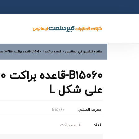
عظماء التقنيين في ایساتیس
قاعده براکت
B15060-قاعده براکت 150*60 سم علی شکل L
علی شکل L
معرف المنتج:
B15060
فئة:
قاعده براکت