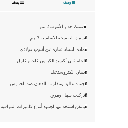
وصف
يصف
ü
سمك جدار الأنبوب 2 مم
ü
سمك الصفيحة الأساسية 3 مم
ü
مادة السناد عبارة عن أنبوب فولاذي
ü
لحام ثاني أكسيد الكربون كلحام كامل
ü
دهان الكتروستاتيك
ü
جودة عالية ومقاومة للدهان ضد الخدوش
ü
تركيب سهل ومريح
ü
يمكن استخدامها لجميع أنواع كاميرات المراقبه