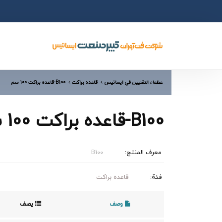
عظماء التقنيين في ایساتیس
قاعده براکت
B100-قاعده براکت 100 سم
B100-قاعده براکت 100 سم
معرف المنتج:
B100
فئة:
قاعده براکت
وصف
يصف