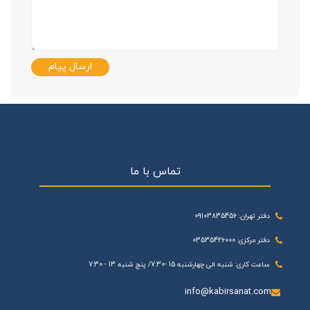
ارسال پیام
تماس با ما
دفتر تهران: 09103835456
دفتر مرکزی: 03535426000
ساعت کاری: شنبه الی چهارشنبه 15 -7:30/ پنج شنبه 13 - 7:30
info@kabirsanat.com