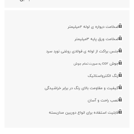
ü
ضخامت دیواره ی لوله 2میلیمتر
ü
ضخامت ورق پایه 3میلیمتر
ü
جنس براکت از لوله ی فولادی روغنی نورد سرد
ü
جوش co
2 به صورت تمام جوش
ü
رنگ الکترواستاتیک
ü
کیفیت و مقاومت بالای رنگ در برابر خراشیدگی
ü
نصب راحت و آسان
ü
قابلیت استفاده برای انواع دوربین مداربسته