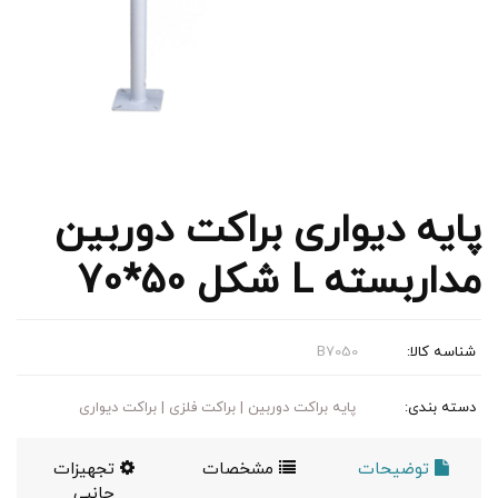
پایه دیواری براکت دوربین
مداربسته L شکل 50*70
شناسه کالا:
B7050
دسته بندی:
پایه براکت دوربین | براکت فلزی | براکت دیواری
توضیحات
مشخصات
تجهیزات
جانبی