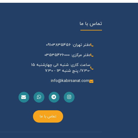
تماس با ما
دفتر تهران: 09103835456
دفتر مرکزی: 03535426000
ساعت کاری: شنبه الی چهارشنبه 15
-7:30/ پنج شنبه 13 - 7:30
info@kabirsanat.com
تماس با ما