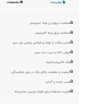
توضیحات
مشخصات
ü
ضخامت دیواره ی لوله 2میلیمتر
ü
ضخامت ورق پایه 3میلیمتر
ü
جنس براکت از لوله ی فولادی روغنی نورد سرد
ü
جوش co
2 به صورت تمام جوش
ü
رنگ الکترواستاتیک
ü
کیفیت و مقاومت بالای رنگ در برابر خراشیدگی
ü
نصب راحت و آسان
ü
قابلیت استفاده برای انواع دوربین مداربسته